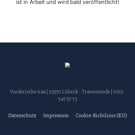
ist in Arbeit und wird bald veröffentlicht!
odus
dus
Vorderreihe 64a | 23570 Lübeck - Travemünde | 0163 -
547 57 73
Datenschutz
Impressum
Cookie-Richtlinie (EU)